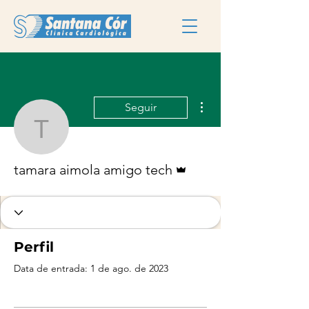
Mais ações
Seguir
tamara aimola amigo te
Administrador
tamara aimola amigo tech
Perfil
Data de entrada: 1 de ago. de 2023