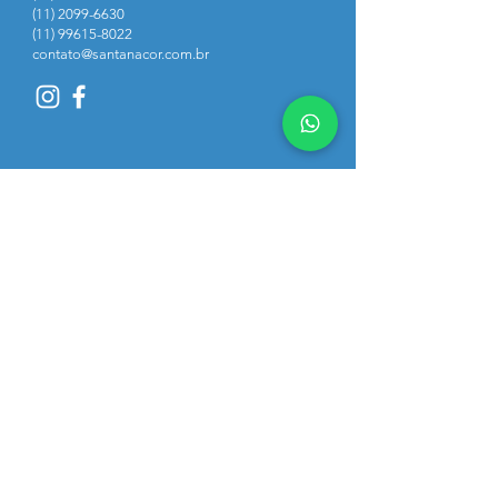
(11) 2099-6630
​
(11) 99615-8022
contato@santanacor.com.br
Politicas de Privacidade